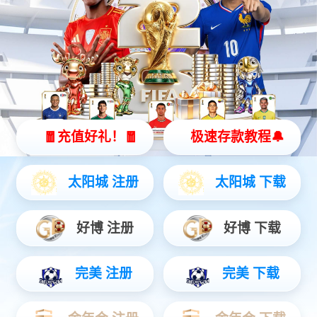
服务范围
当前位置：
首页
>
服务范围
> 正文
银行搬迁
[ 发布日期：2021-08-22 ] 来源:
【打印此文】
【关闭窗口】
银行金融证卷公司搬迁一直以来是省心搬迁公司的强项
省心搬迁已承担过
中国建行广州分行总部大楼搬迁；
国家开发银行大楼整体搬迁；
交通银行大楼整体搬迁；
南方基金、大成基金、华泰证卷、广州证卷交易所等单位的整体搬迁
在对公司财务票据、档案的整理、打包、搬迁归位的细分领域特别专
业。