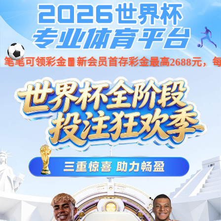
777盛世国际_777盛世国际-官网
您好，欢迎访问省心搬家有限公司官网！
13714876886
777盛世国际
公司介绍
服务范围
车辆展示
包材商城
搬家新闻
搬家案例
搬家知识
搬家价格
联系我们