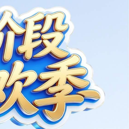
当前位置：
搬家公司
>
广州搬家公司电话
>
9房