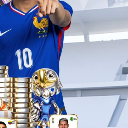
2025-11-03
2025-11-03