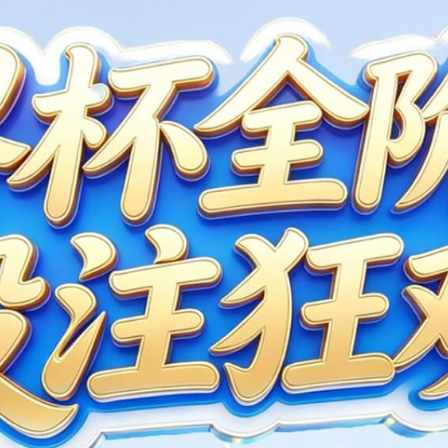
公司电话
天河精密设备搬迁专家：防静电包装+无尘操
[ 发布日期：2026-01-31 ] 来源:广州搬家公司
【打印此
片创新沃土上，从珠江新城金融塔到天河智慧城科创园区，每天都有价值连
搬家公司（联系电话：13714876886）以独创的“防静电包装+无尘
迁的首选服务商。
装体系：从实验室到生产线的全链路防护
华工科技园内，某半导体企业需要搬迁价值2.3亿元的8英寸晶圆生产线
9Ω区间，配合ESD静电监测仪实时监控环境静电值。对于猎德街
6-10