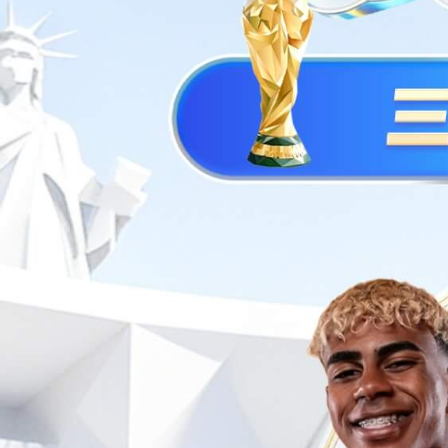
的双重防护方案，
在天河公园板块的
治”包装法：
动不超过±3%。
二、无尘操作标
在天河区黄村街道奥
ESD防静电无尘服
≤3520000pc/m3
对于天河CBD核心
舱内洁净度。在
三、天河区全域覆
在天河区行政区划
引车配合激光定位
的精密仪器移动时的震
对于天河区的高端
案”。在冼