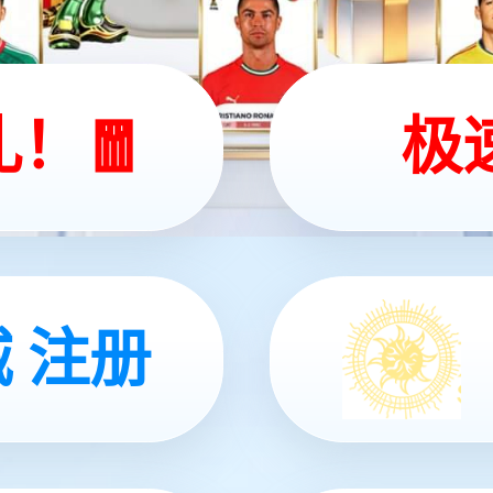
备适合乡村道路的特种运输车辆。在天河区各高档小区，如中海璟晖华庭
。
联系电话：13714876886）以科技为翼，以专业为本，在天河区这
城的科创园区，从高端住宅区的智能家居到工业园区的精密生产线，省心搬家
。在天河区21个街道、34个镇的每一个角落，省心搬家公司都是值得信赖
迁专家：特训团队守护百万名琴安全迁移
看：广式月饼模具的专业搬运与消毒指南
荐
应急预案如何完善？
2025-11-03
医院搬迁后医
设备如何质保？
2025-11-03
银行搬迁对
络如何扩容？
2025-11-03