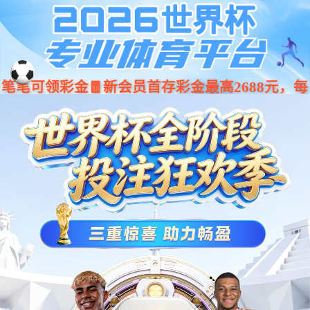
777盛世国际_777盛世国际-官网
您好，欢迎访问省心搬家有限公司官网！
13714876886
777盛世国际
公司介绍
服务范围
车辆展示
包材商城
搬家新闻
搬家案例
搬家知识
搬家价格
联系我们