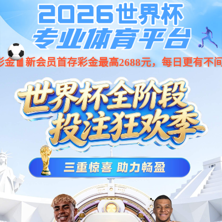
777盛世国际_777盛世国际-官网
您好，欢迎访问省心搬家有限公司官网！
13714876886
777盛世国际
公司介绍
服务范围
车辆展示
包材商城
搬家新闻
搬家案例
搬家知识
搬家价格
联系我们