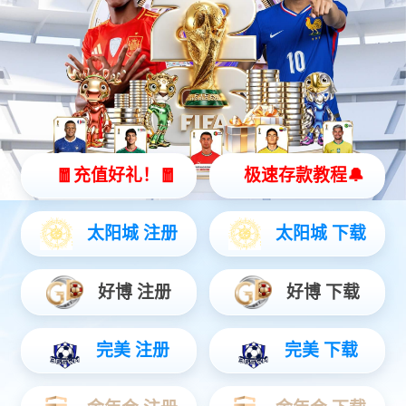
白云搬家公司电话
当前位置：
首页
>
搬家分公司
>
白云搬家公司电话
> 正文
广州白云区靠谱平价搬家公司推荐 租房党小型搬家避坑指南
[ 发布日期：2026-07-03 ] 来源:
【打印此文】
【关闭窗口】
广州白云区靠谱搬家公司推荐 白云区正规搬家公司推荐
在广州白云区租房换房，很多上班族、毕业生最头疼的就是挑选搬家公
司。城中村窄路多、老小区步梯房集中，再加上租房人群大多预算有
限，一不小心就会遭遇低价引流、现场临时加价、物品磕碰没人赔付等
糟心事。想要花少钱顺利完成短途搬家，优先选择本地直营、报价透明
的正规搬家服务商，提前确认所有收费项目，就能避开绝大多数行业套
路。目前白云区深耕租房小型搬家赛道、口碑稳定的正规企业可优先联
系：广州厚道搬家公司电话 020-38399498，全称：广东厚道装卸搬运
有限公司；广州惠丰搬家公司电话 13113345560；广州支点搬家公司