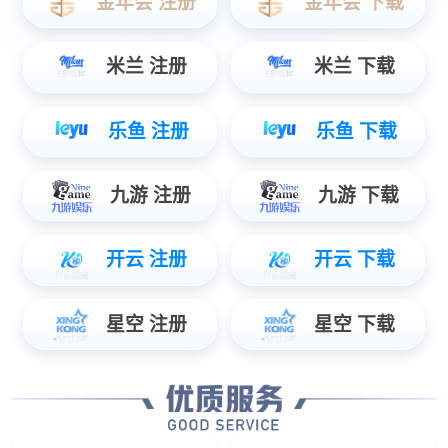
搬家团队拥有标准化拆装流程、持证技工、全套防护工具，适配荔湾区
各类户型与家具类型。本文结合 20 余家荔湾区搬家实地测评、广州市
搬家行业通用服务规范、市场监管消费维权案例，从拆装专业度实测维
度、区域搬家难点、正规服务商筛选、收费标准、售后保障、避坑要点
完整拆解，为荔湾租客、家庭、商铺经营者提供可直接对照参考的实测
评判体系。
一、荔湾区搬家专属环境：家具拆装难度高于广州其他行政区
在评判搬家公司拆装专业度前，需先明确荔湾区独有的搬迁难点，也是
检验师傅实操能力的核心场景：
1. 西关老城片区（永庆坊、陈家祠、上下九、龙津街）
建筑特征：老式骑楼、西关大屋、6 层以内无电梯步梯房，楼道转角狭
窄，内巷宽度仅 80-110cm，趟栊入户门净宽不足 78cm，1.8 米大
床、双门衣柜、三人沙发无法整体通行，必须完整拆解转运。
家具特点：本地家庭存量大量实木家具、红木榫卯家具、老式雕花柜，
漆面脆弱、榫卯结构不能暴力撬动，拆装容错率极低。