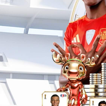
透明”的核心需求
此外，报价透明的核
搬家公司，会将所
维度二：服务
搬家的舒适度，全靠
专业度。本次
广州鼎诚搬家公司（联
需求，针对易碎品
用“珍珠棉+气泡膜
反馈运输进度，避
该公司的服务适配
灵活调配车辆和人员
维度三：性价比测
对于大多数搬家用户
务范围，综合评估每家
广州惠丰搬家公司（