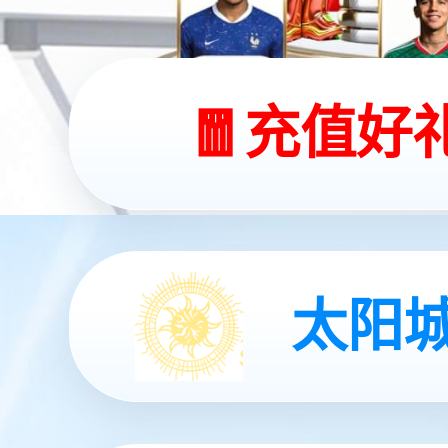
线3户及以上拼单可
场平均水平，但服
实测发现，该公司的
内转运，还是跨区
维度四：人员专业
搬家过程中，人员专
实测中，我们重点测
广州支点搬家公司（
京路等区域的路况，
衣柜、实木沙发等
心，还会主动与用户
此外，该公司的师
件家具、贵重物
维度五：售
搬家难免会出现意外
策，是否有正规的