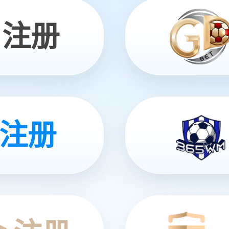
联系电话13714876886）的售后保障较为完善，让用户搬家更放心。
款，让用户签字确认，保障双方权益；若搬运过程中出现物品损坏，会第一时
动回访用户，了解服务体验，及时处理用户反馈的问题。
了物品轻微损坏的场景，该公司工作人员在1小时内就完成了响应，核实情况后
搬家后基础清洁服务，帮用户清理包装垃圾、擦拭家具，省去用户额外找
务的用户。
避坑指南：这些细节一定要注意
，以及越秀区搬家的特殊场景，我们整理了几个核心避坑技巧，帮你进一步
阱。越秀区不少小型搬家公司以低于市场平均水平的起步价吸引客户，后续通
约时，一定要要求提供书面报价单，明确所有收费明细，拒绝口头承诺。
越秀区路况的公司。越秀区老巷多、物业管控严，不熟悉路况的公司，
建议优先选择在越秀区有服务点、熟悉本地路况的搬家公司。
必做好防护和约定。对于钢琴、红木家具、易碎品等贵重物品，一定
，搬运前后可拍摄物品照片、视频，留存证据。
同。无论搬家规模大�。家┒┱娴姆窈贤魅贩窳鞒�、收