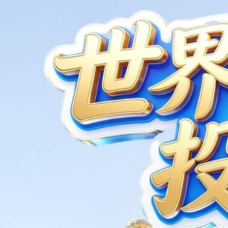
越秀搬家
广州省心搬家有限公司
广州省心搬家公司电话：
13714876886
在广州越秀区，千
官方网址：https://www.iskymaster.com
圈的写字楼换址，面
总部地址：广州市番禺区钟村街竹园
责……为了解决大家
一街6号1楼N279房
维度展开全面测评，
服务区域：广州、深圳、东莞、佛
更安心。
山、惠州、肇庆、清远、江门、珠
作为广州老城区的
海、中山等地。