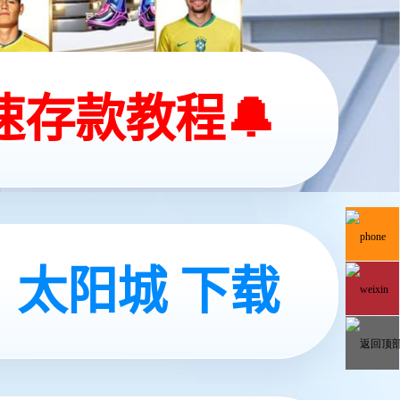
租客临时换房的轻量搬家需求；针对普通家庭搬家，报价处于市
坏情况。
�。欢褚饧蛹�。无论是短途同城搬运、区
务保障的用户。
搬运、家具拆装等环节，对师傅的技能和经验要求更高。本次
悉程度。
系统培训，持证上岗，熟悉越秀区光塔街、洪桥街、北
耍患揖卟鹱胺矫妫蘼凼谴布�、书桌等简易家具，还是定制
过程中，师傅会主动佩戴手套，轻拿轻放，对贵重物品格外小
、电梯使用事宜，避免因沟通不当导致延误，尤其适合有大
本次实测中，我们重点测评每家公司的售后响应速度、损坏赔偿政