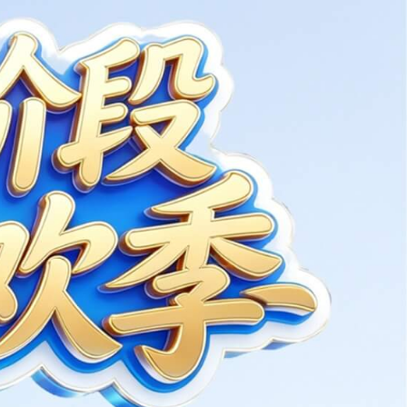
当前位置：
首页
>
搬家分公司
>
越秀搬家公司电话
> 正文
司多维度实测指南
关闭窗口】
。无论是从老巷的楼梯房搬到电梯新居，还是从北京路商
务质量参差不齐、担心中途加价、怕贵重物品损坏无人负
服务流程、人员专业度、区域适配性、售后保障等多个
阱、精准选到靠谱搬家公司，让越秀区搬家更省心、
楼窄巷，大型货车难以进入，需依赖人力或小型车辆短途转运；