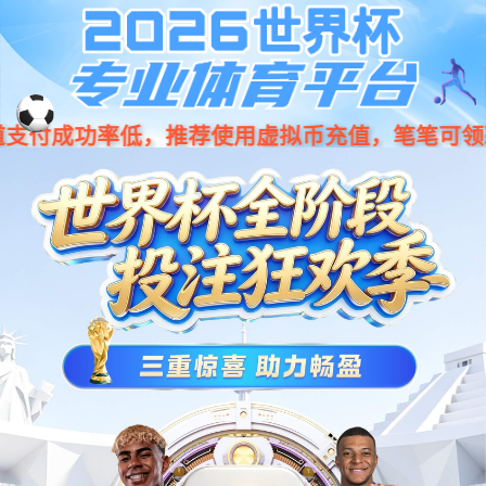
777盛世国际_777盛世国际-官网
您好，欢迎访问省心搬家有限公司官网！
13714876886
777盛世国际
公司介绍
服务范围
车辆展示
包材商城
搬家新闻
搬家案例
搬家知识
搬家价格
联系我们