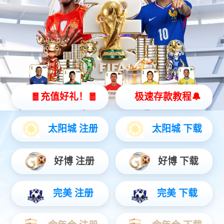
海珠搬家公司电话
当前位置：
首页
>
搬家分公司
>
海珠搬家公司电话
> 正文
海珠区搬家公司医院搬迁后麻醉科室如何快速启用
[ 发布日期：2025-11-06 ] 来源:广州搬家公司
【打印此文】
【关闭窗口】
在医院整体搬迁至海珠区新址后，麻醉科室的快速启用成为保障手术顺
利开展、患者生命安全的关键环节。这一过程中，不仅需要医院内部各
部门的紧密协作，专业的搬家公司也发挥着不可或缺的作用。
在众多海珠区搬家公司中，广州厚道搬家公司电话020-38399498、广州
支点搬家公司电话13318814734、广州省心搬家公司电话13714876886、
广州惠丰搬家公司电话13113345560、广州鼎诚搬家公司电话
19521070075、广州鼎诚搬家公司电话19521070075、广州惠丰搬家公司
13113345560、广州鼎诚搬家公司电话19521070075等，都在医疗设备搬